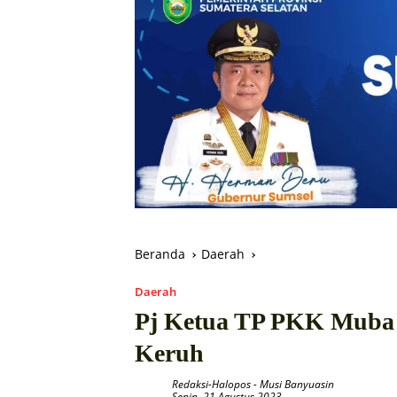
Beranda
Daerah
Daerah
Pj Ketua TP PKK Muba
Keruh
Redaksi-Halopos
-
Musi Banyuasin
Senin, 21 Agustus 2023