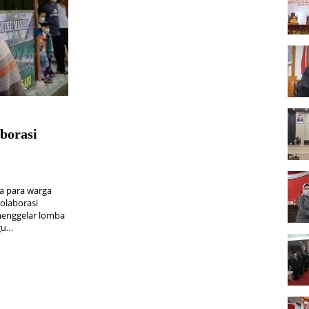
borasi
 para warga
olaborasi
menggelar lomba
gu…