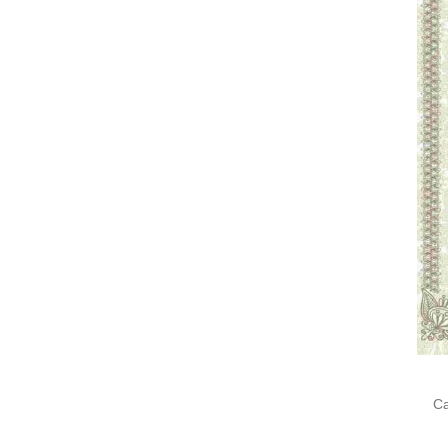
Cari
untu