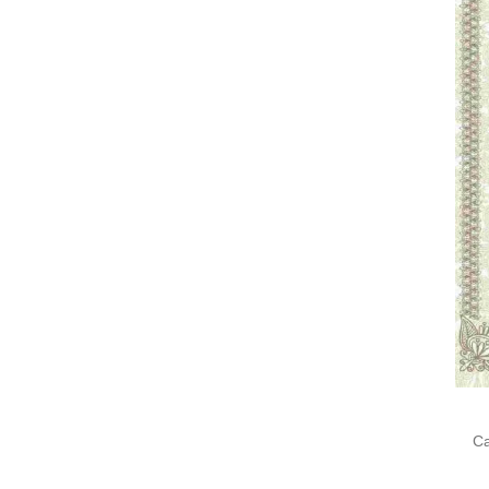
Cari
untu