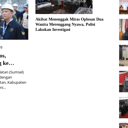
Akibat Menenggak Miras Oplosan Dua
Wanita Merenggang Nyawa, Polisi
Lakukan Investigasi
26
os,
g ke
atan (Sumsel)
 dengan
utan, Kabupaten
ini…