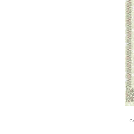
Cari
untu