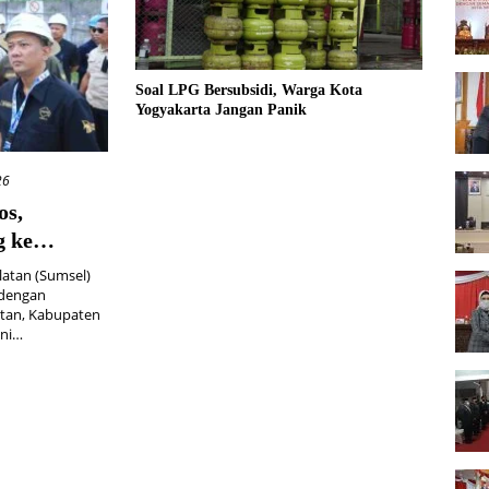
Soal LPG Bersubsidi, Warga Kota
Yogyakarta Jangan Panik
26
os,
g ke
atan (Sumsel)
 dengan
utan, Kabupaten
ini…