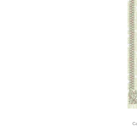
Cari
untu