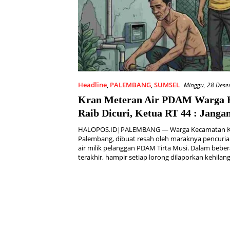
Headline
,
PALEMBANG
,
SUMSEL
Minggu, 28 Des
Kran Meteran Air PDAM Warga K
Raib Dicuri, Ketua RT 44 : Janga
main, Kalau Tertangkap Tau Send
HALOPOS.ID|PALEMBANG — Warga Kecamatan Ker
Akibatnya
Palembang, dibuat resah oleh maraknya pencuri
air milik pelanggan PDAM Tirta Musi. Dalam beb
terakhir, hampir setiap lorong dilaporkan kehila