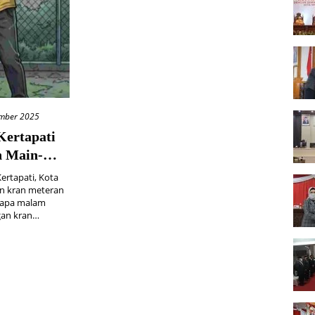
ember 2025
ertapati
n Main-
iri
tapati, Kota
an kran meteran
erapa malam
ngan kran…