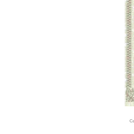
Cari
untu