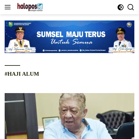
Langsung
ke
konten
#HAJI ALUM