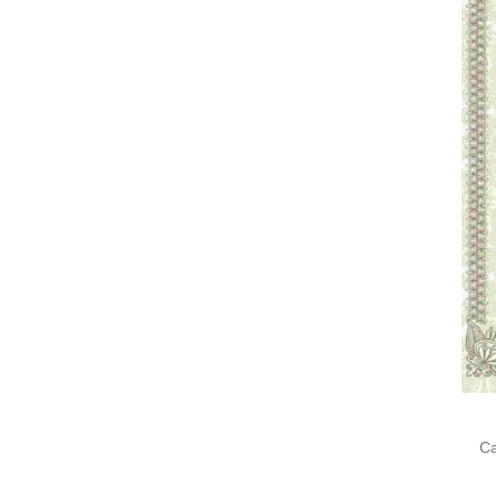
Cari
untu