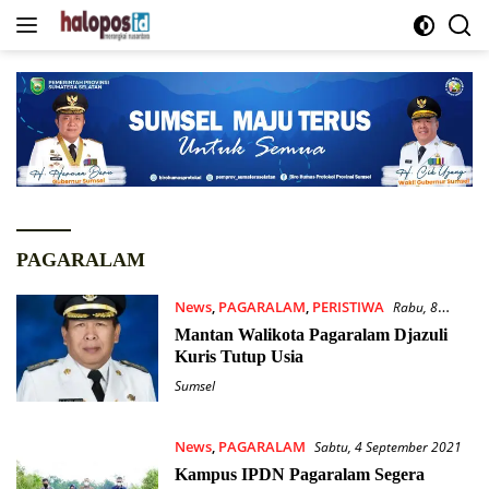
Langsung
ke
konten
PAGARALAM
News
,
PAGARALAM
,
PERISTIWA
Rabu, 8
September 2021
Mantan Walikota Pagaralam Djazuli
Kuris Tutup Usia
Sumsel
News
,
PAGARALAM
Sabtu, 4 September 2021
Kampus IPDN Pagaralam Segera