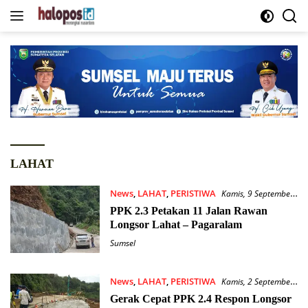
Langsung
ke
konten
LAHAT
News
,
LAHAT
,
PERISTIWA
Kamis, 9 September
2021
PPK 2.3 Petakan 11 Jalan Rawan
Longsor Lahat – Pagaralam
Sumsel
News
,
LAHAT
,
PERISTIWA
Kamis, 2 September
2021
Gerak Cepat PPK 2.4 Respon Longsor