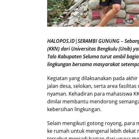
HALOPOS.ID|SERAMBI GUNUNG – Sebanyak
(KKN) dari Universitas Bengkulu (Unib)
Talo Kabupaten Seluma turut ambil bagi
lingkungan bersama masyarakat setempa
Kegiatan yang dilaksanakan pada akhi
jalan desa, selokan, serta area fasilit
nyaman. Kehadiran para mahasiswa K
dinilai membantu mendorong semanga
kebersihan lingkungan.
Selain mengikuti gotong royong, para 
ke rumah untuk mengenal lebih dekat
tersebut menjadi bagian dari upaya 