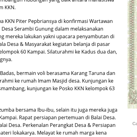
am KKN.
 KKN Piter Pepbriansya di konfirmasi Wartawan
dir Desa Serambi Gunung dalam melaksanakan
ng mereka lakukan yakni upacara penyambutan di
ala Desa & Masyarakat kegiatan belanja di pasar
elompok 60 Kampai. Silaturahmi ke Kadus dua dan,
ngnya.
k Badas, bermain voli berasama Karang Taruna dan
urahmi ke rumah Imam Masjid desa. Kunjungan ke
smambang, kunjungan ke Posko KKN kelompok 63
mba bersama Ibu-ibu, selain itu juga mereka juga
ampai. Rapat persiapan pertemuan di Balai Desa.
Cari
Balai Desa. Perkenalan Perangkat Desa & Persiapan
untu
ateri lokakarya. Melayat ke rumah marga kena