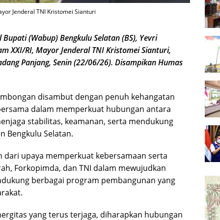
r Jenderal TNI Kristomei Sianturi
upati (Wabup) Bengkulu Selatan (BS), Yevri
m XXI/RI, Mayor Jenderal TNI Kristomei Sianturi,
 Padang Panjang, Senin (22/06/26). Disampikan Humas
rombongan disambut dengan penuh kehangatan
n bersama dalam memperkuat hubungan antara
njaga stabilitas, keamanan, serta mendukung
 Bengkulu Selatan.
ian dari upaya memperkuat kebersamaan serta
erah, Forkopimda, dan TNI dalam mewujudkan
mendukung berbagai program pembangunan yang
rakat.
ergitas yang terus terjaga, diharapkan hubungan