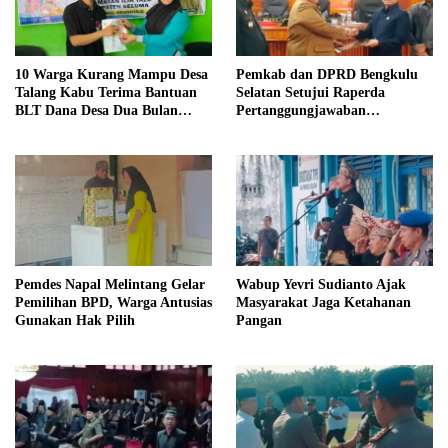
10 Warga Kurang Mampu Desa
Pemkab dan DPRD Bengkulu
Talang Kabu Terima Bantuan
Selatan Setujui Raperda
BLT Dana Desa Dua Bulan
Pertanggungjawaban
Tahun Anggaran 2026
Pelaksanaan APBD 2025
Pemdes Napal Melintang Gelar
Wabup Yevri Sudianto Ajak
Pemilihan BPD, Warga Antusias
Masyarakat Jaga Ketahanan
Gunakan Hak Pilih
Pangan