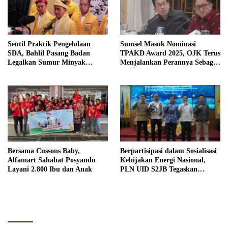
Sentil Praktik Pengelolaan
Sumsel Masuk Nominasi
SDA, Bahlil Pasang Badan
TPAKD Award 2025, OJK Terus
Legalkan Sumur Minyak
Menjalankan Perannya Sebagai
Rakyat
Ecosystem Enabler
Bersama Cussons Baby,
Berpartisipasi dalam Sosialisasi
Alfamart Sahabat Posyandu
Kebijakan Energi Nasional,
Layani 2.800 Ibu dan Anak
PLN UID S2JB Tegaskan
Kesiapan Jaga Pasokan Listrik