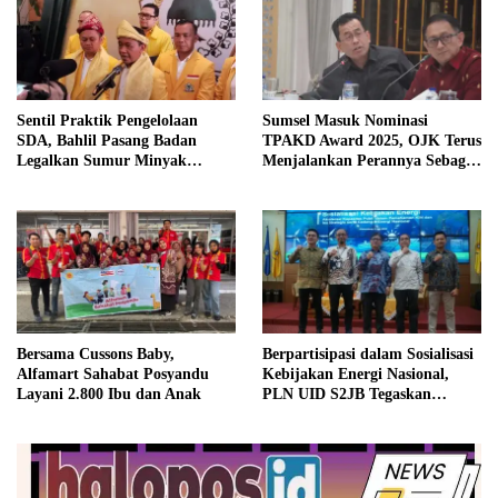
Sentil Praktik Pengelolaan
Sumsel Masuk Nominasi
SDA, Bahlil Pasang Badan
TPAKD Award 2025, OJK Terus
Legalkan Sumur Minyak
Menjalankan Perannya Sebagai
Rakyat
Ecosystem Enabler
Bersama Cussons Baby,
Berpartisipasi dalam Sosialisasi
Alfamart Sahabat Posyandu
Kebijakan Energi Nasional,
Layani 2.800 Ibu dan Anak
PLN UID S2JB Tegaskan
Kesiapan Jaga Pasokan Listrik