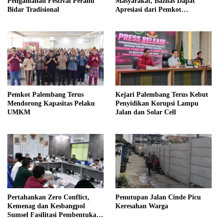
Pengamanan Festival Perahu
Masyarakat, Baznas Dapat
Bidar Tradisional
Apresiasi dari Pemkot
Palembang
Pemkot Palembang Terus
Kejari Palembang Terus Kebut
Mendorong Kapasitas Pelaku
Penyidikan Korupsi Lampu
UMKM
Jalan dan Solar Cell
Pertahankan Zero Conflict,
Penutupan Jalan Cinde Picu
Kemenag dan Kesbangpol
Keresahan Warga
Sumsel Fasilitasi Pembentukan