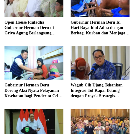
Open House Iduladha
Gubernur Herman Deru Isi
Gubernur Herman Deru di
Hari Raya Idul Adha dengan
Griya Agung Berlangsung
Berbagi Kurban dan Menjaga
Hangat dan Penuh
Nilai Kebersamaan Keluarga
Kekeluargaan
Gubernur Herman Deru
Wagub Cik Ujang Tekankan
Dorong Aksi Nyata Pelayanan
Integrasi Tol Kapal Betung
Kesehatan bagi Penderita Celah
dengan Proyek Strategis
Bibir di Sumsel
Tanjung Carat