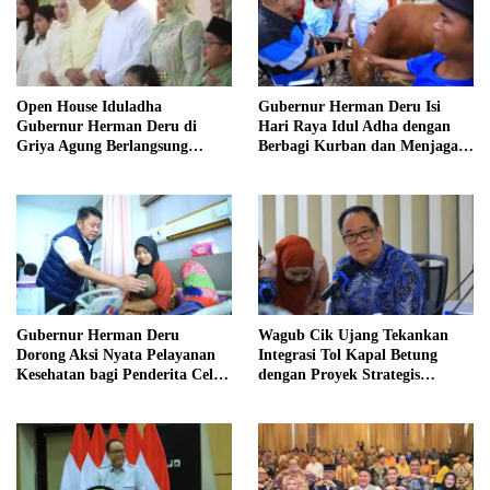
Open House Iduladha
Gubernur Herman Deru Isi
Gubernur Herman Deru di
Hari Raya Idul Adha dengan
Griya Agung Berlangsung
Berbagi Kurban dan Menjaga
Hangat dan Penuh
Nilai Kebersamaan Keluarga
Kekeluargaan
Gubernur Herman Deru
Wagub Cik Ujang Tekankan
Dorong Aksi Nyata Pelayanan
Integrasi Tol Kapal Betung
Kesehatan bagi Penderita Celah
dengan Proyek Strategis
Bibir di Sumsel
Tanjung Carat