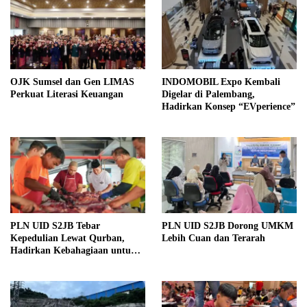
OJK Sumsel dan Gen LIMAS
INDOMOBIL Expo Kembali
Perkuat Literasi Keuangan
Digelar di Palembang,
Hadirkan Konsep “EVperience”
PLN UID S2JB Tebar
PLN UID S2JB Dorong UMKM
Kepedulian Lewat Qurban,
Lebih Cuan dan Terarah
Hadirkan Kebahagiaan untuk
Masyarakat Sekitar dalam
Momentum Idul Adha