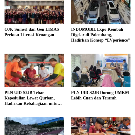
OJK Sumsel dan Gen LIMAS
INDOMOBIL Expo Kembali
Perkuat Literasi Keuangan
Digelar di Palembang,
Hadirkan Konsep “EVperience”
PLN UID S2JB Tebar
PLN UID S2JB Dorong UMKM
Kepedulian Lewat Qurban,
Lebih Cuan dan Terarah
Hadirkan Kebahagiaan untuk
Masyarakat Sekitar dalam
Momentum Idul Adha