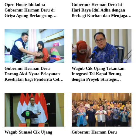
Open House Iduladha
Gubernur Herman Deru Isi
Gubernur Herman Deru di
Hari Raya Idul Adha dengan
Griya Agung Berlangsung
Berbagi Kurban dan Menjaga
Hangat dan Penuh
Nilai Kebersamaan Keluarga
Kekeluargaan
Gubernur Herman Deru
Wagub Cik Ujang Tekankan
Dorong Aksi Nyata Pelayanan
Integrasi Tol Kapal Betung
Kesehatan bagi Penderita Celah
dengan Proyek Strategis
Bibir di Sumsel
Tanjung Carat
Wagub Sumsel Cik Ujang
Gubernur Herman Deru