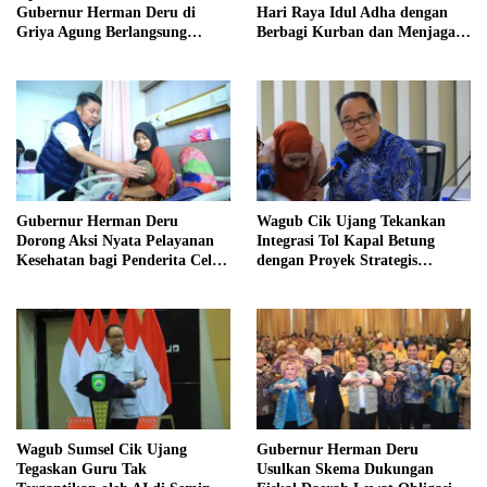
Gubernur Herman Deru di
Hari Raya Idul Adha dengan
Griya Agung Berlangsung
Berbagi Kurban dan Menjaga
Hangat dan Penuh
Nilai Kebersamaan Keluarga
Kekeluargaan
Gubernur Herman Deru
Wagub Cik Ujang Tekankan
Dorong Aksi Nyata Pelayanan
Integrasi Tol Kapal Betung
Kesehatan bagi Penderita Celah
dengan Proyek Strategis
Bibir di Sumsel
Tanjung Carat
Wagub Sumsel Cik Ujang
Gubernur Herman Deru
Tegaskan Guru Tak
Usulkan Skema Dukungan