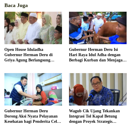
Baca Juga
Open House Iduladha
Gubernur Herman Deru Isi
Gubernur Herman Deru di
Hari Raya Idul Adha dengan
Griya Agung Berlangsung
Berbagi Kurban dan Menjaga
Hangat dan Penuh
Nilai Kebersamaan Keluarga
Kekeluargaan
Gubernur Herman Deru
Wagub Cik Ujang Tekankan
Dorong Aksi Nyata Pelayanan
Integrasi Tol Kapal Betung
Kesehatan bagi Penderita Celah
dengan Proyek Strategis
Bibir di Sumsel
Tanjung Carat