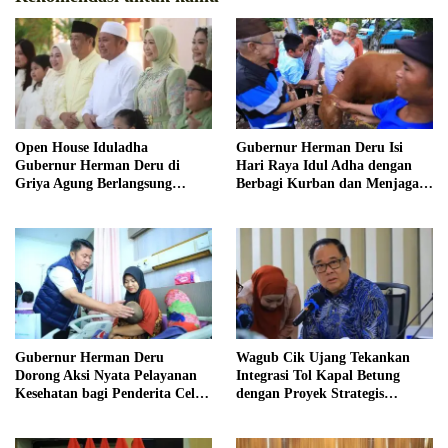
Open House Iduladha
Gubernur Herman Deru Isi
Gubernur Herman Deru di
Hari Raya Idul Adha dengan
Griya Agung Berlangsung
Berbagi Kurban dan Menjaga
Hangat dan Penuh
Nilai Kebersamaan Keluarga
Kekeluargaan
Gubernur Herman Deru
Wagub Cik Ujang Tekankan
Dorong Aksi Nyata Pelayanan
Integrasi Tol Kapal Betung
Kesehatan bagi Penderita Celah
dengan Proyek Strategis
Bibir di Sumsel
Tanjung Carat