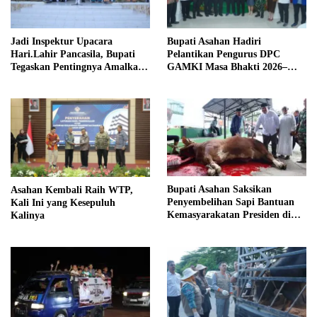
Jadi Inspektur Upacara
Bupati Asahan Hadiri
Hari.Lahir Pancasila, Bupati
Pelantikan Pengurus DPC
Tegaskan Pentingnya Amalkan
GAMKI Masa Bhakti 2026–
Nilai Pancasila
2029
Bupati Asahan Saksikan
Asahan Kembali Raih WTP,
Penyembelihan Sapi Bantuan
Kali Ini yang Kesepuluh
Kemasyarakatan Presiden di
Kalinya
Air Batu