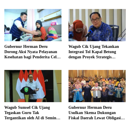
Hangat dan Penuh
Nilai Kebersamaan Keluarga
Kekeluargaan
Gubernur Herman Deru
Wagub Cik Ujang Tekankan
Dorong Aksi Nyata Pelayanan
Integrasi Tol Kapal Betung
Kesehatan bagi Penderita Celah
dengan Proyek Strategis
Bibir di Sumsel
Tanjung Carat
Wagub Sumsel Cik Ujang
Gubernur Herman Deru
Tegaskan Guru Tak
Usulkan Skema Dukungan
Tergantikan oleh AI di Seminar
Fiskal Daerah Lewat Obligasi
Hardiknas 2026
Daerah