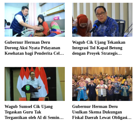
Kekeluargaan
Gubernur Herman Deru
Wagub Cik Ujang Tekankan
Dorong Aksi Nyata Pelayanan
Integrasi Tol Kapal Betung
Kesehatan bagi Penderita Celah
dengan Proyek Strategis
Bibir di Sumsel
Tanjung Carat
Wagub Sumsel Cik Ujang
Gubernur Herman Deru
Tegaskan Guru Tak
Usulkan Skema Dukungan
Tergantikan oleh AI di Seminar
Fiskal Daerah Lewat Obligasi
Hardiknas 2026
Daerah