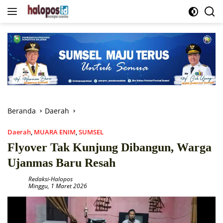
Langsung
ke
konten
Beranda
Daerah
Daerah
,
MUARA ENIM
,
SUMSEL
Flyover Tak Kunjung Dibangun, Warga
Ujanmas Baru Resah
Redaksi-Halopos
Minggu, 1 Maret 2026