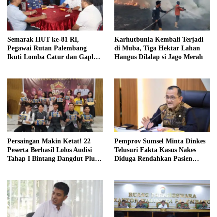
Semarak HUT ke-81 RI,
Karhutbunla Kembali Terjadi
Pegawai Rutan Palembang
di Muba, Tiga Hektar Lahan
Ikuti Lomba Catur dan Gaple
Hangus Dilalap si Jago Merah
Antar Pegawai
Persaingan Makin Ketat! 22
Pemprov Sumsel Minta Dinkes
Peserta Berhasil Lolos Audisi
Telusuri Fakta Kasus Nakes
Tahap I Bintang Dangdut Plus
Diduga Rendahkan Pasien
2026
BPJS