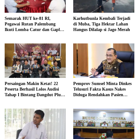
Semarak HUT ke-81 RI,
Karhutbunla Kembali Terjadi
Pegawai Rutan Palembang
di Muba, Tiga Hektar Lahan
Ikuti Lomba Catur dan Gaple
Hangus Dilalap si Jago Merah
Antar Pegawai
Persaingan Makin Ketat! 22
Pemprov Sumsel Minta Dinkes
Peserta Berhasil Lolos Audisi
Telusuri Fakta Kasus Nakes
Tahap I Bintang Dangdut Plus
Diduga Rendahkan Pasien
2026
BPJS