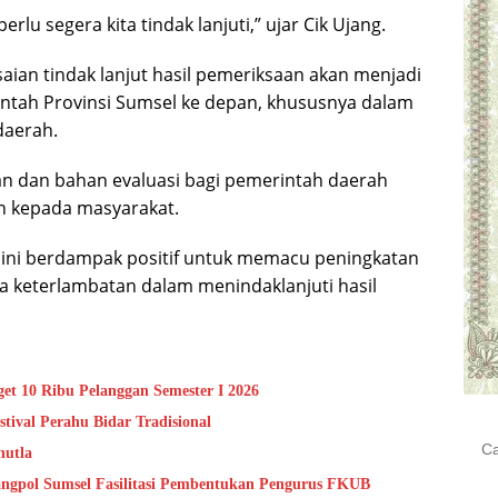
rlu segera kita tindak lanjuti,” ujar Cik Ujang.
ian tindak lanjut hasil pemeriksaan akan menjadi
ntah Provinsi Sumsel ke depan, khususnya dalam
daerah.
n dan bahan evaluasi bagi pemerintah daerah
n kepada masyarakat.
P ini berdampak positif untuk memacu peningkatan
da keterlambatan dalam menindaklanjuti hasil
et 10 Ribu Pelanggan Semester I 2026
val Perahu Bidar Tradisional
Cari
hutla
untu
angpol Sumsel Fasilitasi Pembentukan Pengurus FKUB