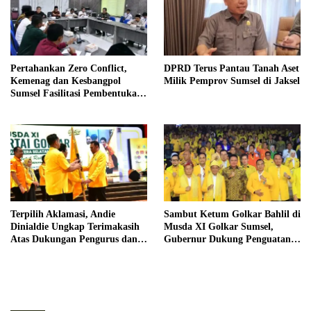
Pertahankan Zero Conflict,
DPRD Terus Pantau Tanah Aset
Kemenag dan Kesbangpol
Milik Pemprov Sumsel di Jaksel
Sumsel Fasilitasi Pembentukan
Pengurus FKUB
Terpilih Aklamasi, Andie
Sambut Ketum Golkar Bahlil di
Dinialdie Ungkap Terimakasih
Musda XI Golkar Sumsel,
Atas Dukungan Pengurus dan
Gubernur Dukung Penguatan
Organisasi Pendukung Golkar
Sinergi untuk Pembangunan
Sumsel
Daerah