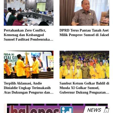
Pertahankan Zero Conflict,
DPRD Terus Pantau Tanah Aset
Kemenag dan Kesbangpol
Milik Pemprov Sumsel di Jaksel
Sumsel Fasilitasi Pembentukan
Pengurus FKUB
Terpilih Aklamasi, Andie
Sambut Ketum Golkar Bahlil di
Dinialdie Ungkap Terimakasih
Musda XI Golkar Sumsel,
Atas Dukungan Pengurus dan
Gubernur Dukung Penguatan
Organisasi Pendukung Golkar
Sinergi untuk Pembangunan
Sumsel
Daerah