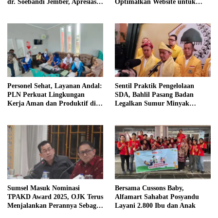
dr. Soebandi Jember, Apresiasi
Optimalkan Website untuk
Kualitas Layanan Kesehatan
Pasar Ekspor
Personel Sehat, Layanan Andal:
Sentil Praktik Pengelolaan
PLN Perkuat Lingkungan
SDA, Bahlil Pasang Badan
Kerja Aman dan Produktif di
Legalkan Sumur Minyak
Bengkulu
Rakyat
Sumsel Masuk Nominasi
Bersama Cussons Baby,
TPAKD Award 2025, OJK Terus
Alfamart Sahabat Posyandu
Menjalankan Perannya Sebagai
Layani 2.800 Ibu dan Anak
Ecosystem Enabler