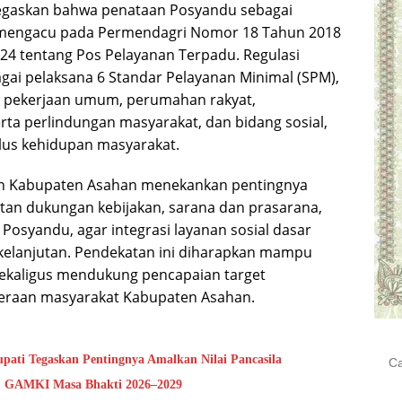
egaskan bahwa penataan Posyandu sebagai
mengacu pada Permendagri Nomor 18 Tahun 2018
4 tentang Pos Pelayanan Terpadu. Regulasi
i pelaksana 6 Standar Pelayanan Minimal (SPM),
n, pekerjaan umum, perumahan rakyat,
ta perlindungan masyarakat, dan bidang sosial,
lus kehidupan masyarakat.
ntah Kabupaten Asahan menekankan pentingnya
tan dukungan kebijakan, sarana dan prasarana,
 Posyandu, agar integrasi layanan sosial dasar
erkelanjutan. Pendekatan ini diharapkan mampu
sekaligus mendukung pencapaian target
eraan masyarakat Kabupaten Asahan.
Cari
upati Tegaskan Pentingnya Amalkan Nilai Pancasila
untu
PC GAMKI Masa Bhakti 2026–2029