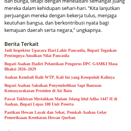
dan bunga, tetapi dengan meneladani semangat juang
mereka dalam kehidupan sehari-hari. “Kita lanjutkan
perjuangan mereka dengan bekerja tulus, menjaga
keutuhan bangsa, dan berkontribusi nyata bagi
kemajuan daerah serta negara,” ungkapnya.
Berita Terkait
Jadi Inspektur Upacara Hari.Lahir Pancasila, Bupati Tegaskan
Pentingnya Amalkan Nilai Pancasila
Bupati Asahan Hadiri Pelantikan Pengurus DPC GAMKI Masa
Bhakti 2026–2029
Asahan Kembali Raih WTP, Kali Ini yang Kesepuluh Kalinya
Bupati Asahan Saksikan Penyembelihan Sapi Bantuan
Kemasyarakatan Presiden di Air Batu
Pawai Takbiran Meriahkan Malam Jelang Idul Adha 1447 H di
Asahan, Bupati Lepas 100 Unit Peserta
Pastikan Hewan Layak dan Sehat, Pemkab Asahan Gelar
Pemeriksaan Kesehatan Hewan Qurban