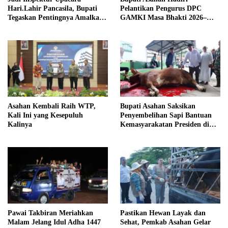
Hari.Lahir Pancasila, Bupati
Pelantikan Pengurus DPC
Tegaskan Pentingnya Amalkan
GAMKI Masa Bhakti 2026–
Nilai Pancasila
2029
Asahan Kembali Raih WTP,
Bupati Asahan Saksikan
Kali Ini yang Kesepuluh
Penyembelihan Sapi Bantuan
Kalinya
Kemasyarakatan Presiden di
Air Batu
Pawai Takbiran Meriahkan
Pastikan Hewan Layak dan
Malam Jelang Idul Adha 1447
Sehat, Pemkab Asahan Gelar