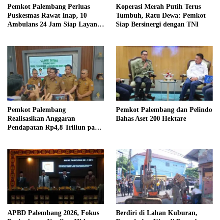
Pemkot Palembang Perluas
Koperasi Merah Putih Terus
Puskesmas Rawat Inap, 10
Tumbuh, Ratu Dewa: Pemkot
Ambulans 24 Jam Siap Layani
Siap Bersinergi dengan TNI
Warga
Pemkot Palembang
Pemkot Palembang dan Pelindo
Realisasikan Anggaran
Bahas Aset 200 Hektare
Pendapatan Rp4,8 Triliun pada
2025, Targetkan PAD Rp4,6
Triliun di 2026
APBD Palembang 2026, Fokus
Berdiri di Lahan Kuburan,