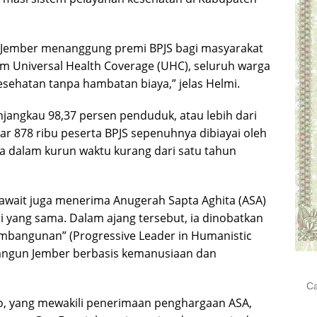
b Jember menanggung premi BPJS bagi masyarakat
m Universal Health Coverage (UHC), seluruh warga
esehatan tanpa hambatan biaya,” jelas Helmi.
jangkau 98,37 persen penduduk, atau lebih dari
itar 878 ribu peserta BPJS sepenuhnya dibiayai oleh
a dalam kurun waktu kurang dari satu tahun
await juga menerima Anugerah Sapta Aghita (ASA)
i yang sama. Dalam ajang tersebut, ia dinobatkan
mbangunan” (Progressive Leader in Humanistic
angun Jember berbasis kemanusiaan dan
Cari
untu
o, yang mewakili penerimaan penghargaan ASA,