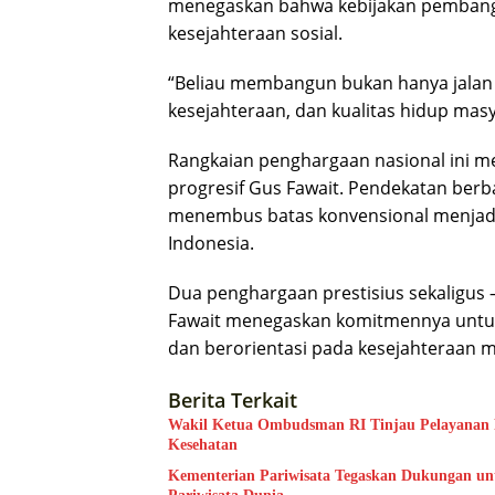
menegaskan bahwa kebijakan pembangu
kesejahteraan sosial.
“Beliau membangun bukan hanya jalan 
kesejahteraan, dan kualitas hidup masya
Rangkaian penghargaan nasional ini m
progresif Gus Fawait. Pendekatan berba
menembus batas konvensional menjadika
Indonesia.
Dua penghargaan prestisius sekaligu
Fawait menegaskan komitmennya untuk
dan berorientasi pada kesejahteraan m
Berita Terkait
Wakil Ketua Ombudsman RI Tinjau Pelayanan Pu
Kesehatan
Kementerian Pariwisata Tegaskan Dukungan unt