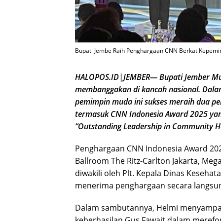
Bupati Jembe Raih Penghargaan CNN Berkat Kepemim
HALOPOS.ID|JEMBER— Bupati Jember Mu
membanggakan di kancah nasional. Dalam
pemimpin muda ini sukses meraih dua pen
termasuk CNN Indonesia Award 2025 ya
“Outstanding Leadership in Community He
Penghargaan CNN Indonesia Award 202
Ballroom The Ritz-Carlton Jakarta, Meg
diwakili oleh Plt. Kepala Dinas Keseh
menerima penghargaan secara langsung
Dalam sambutannya, Helmi menyampaik
keberhasilan Gus Fawait dalam merefo