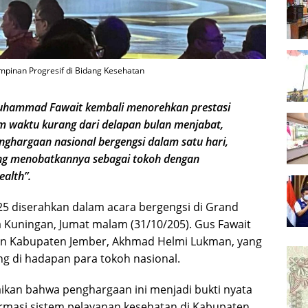
pinan Progresif di Bidang Kesehatan
hammad Fawait kembali menorehkan prestasi
 waktu kurang dari delapan bulan menjabat,
ghargaan nasional bergengsi dalam satu hari,
ng menobatkannya sebagai tokoh dengan
alth”.
5 diserahkan dalam acara bergengsi di Grand
a Kuningan, Jumat malam (31/10/205). Gus Fawait
atan Kabupaten Jember, Akhmad Helmi Lukman, yang
 di hadapan para tokoh nasional.
an bahwa penghargaan ini menjadi bukti nyata
rmasi sistem pelayanan kesehatan di Kabupaten