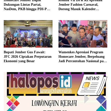
Homecare Jember Dapat
Komisi VII DPR RI Apresiasi
Dukungan Lintas Partai,
Jember Fashion Carnaval,
NasDem, PKB hingga PDI-P
Dorong Masuk Kalender
Siap Kawal Program
Pariwisata Dunia
Bupati Jember Gus Fawait:
Wamenkes Apresiasi Program
JFC 2026 Ciptakan Perputaran
Homecare Jember, Berpeluang
Ekonomi yang Besar
Jadi Percontohan Nasional pada
2027