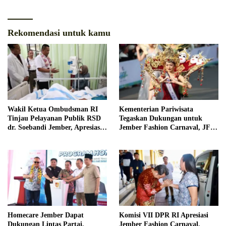
Rekomendasi untuk kamu
Wakil Ketua Ombudsman RI
Kementerian Pariwisata
Tinjau Pelayanan Publik RSD
Tegaskan Dukungan untuk
dr. Soebandi Jember, Apresiasi
Jember Fashion Carnaval, JFC
Kualitas Layanan Kesehatan
Dinilai Jadi Ikon Pariwisata
Dunia
Homecare Jember Dapat
Komisi VII DPR RI Apresiasi
Dukungan Lintas Partai,
Jember Fashion Carnaval,