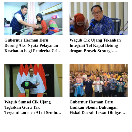
Gubernur Herman Deru
Wagub Cik Ujang Tekankan
Dorong Aksi Nyata Pelayanan
Integrasi Tol Kapal Betung
Kesehatan bagi Penderita Celah
dengan Proyek Strategis
Bibir di Sumsel
Tanjung Carat
Wagub Sumsel Cik Ujang
Gubernur Herman Deru
Tegaskan Guru Tak
Usulkan Skema Dukungan
Tergantikan oleh AI di Seminar
Fiskal Daerah Lewat Obligasi
Hardiknas 2026
Daerah