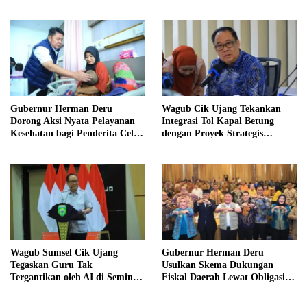
Hangat dan Penuh
Nilai Kebersamaan Keluarga
Kekeluargaan
Gubernur Herman Deru
Wagub Cik Ujang Tekankan
Dorong Aksi Nyata Pelayanan
Integrasi Tol Kapal Betung
Kesehatan bagi Penderita Celah
dengan Proyek Strategis
Bibir di Sumsel
Tanjung Carat
Wagub Sumsel Cik Ujang
Gubernur Herman Deru
Tegaskan Guru Tak
Usulkan Skema Dukungan
Tergantikan oleh AI di Seminar
Fiskal Daerah Lewat Obligasi
Hardiknas 2026
Daerah