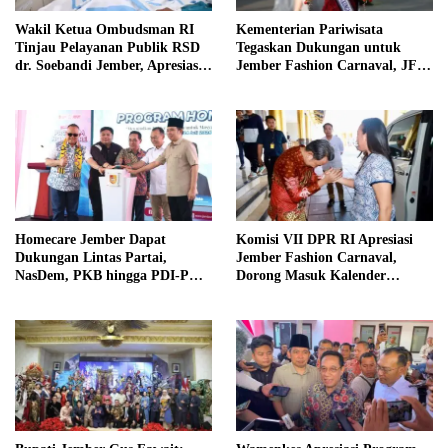
Wakil Ketua Ombudsman RI
Kementerian Pariwisata
Tinjau Pelayanan Publik RSD
Tegaskan Dukungan untuk
dr. Soebandi Jember, Apresiasi
Jember Fashion Carnaval, JFC
Kualitas Layanan Kesehatan
Dinilai Jadi Ikon Pariwisata
Dunia
Homecare Jember Dapat
Komisi VII DPR RI Apresiasi
Dukungan Lintas Partai,
Jember Fashion Carnaval,
NasDem, PKB hingga PDI-P
Dorong Masuk Kalender
Siap Kawal Program
Pariwisata Dunia