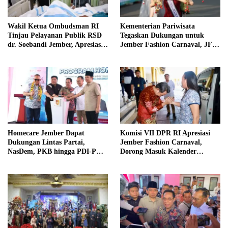
Wakil Ketua Ombudsman RI
Kementerian Pariwisata
Tinjau Pelayanan Publik RSD
Tegaskan Dukungan untuk
dr. Soebandi Jember, Apresiasi
Jember Fashion Carnaval, JFC
Kualitas Layanan Kesehatan
Dinilai Jadi Ikon Pariwisata
Dunia
Homecare Jember Dapat
Komisi VII DPR RI Apresiasi
Dukungan Lintas Partai,
Jember Fashion Carnaval,
NasDem, PKB hingga PDI-P
Dorong Masuk Kalender
Siap Kawal Program
Pariwisata Dunia