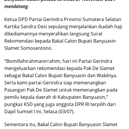
mendatang.
Ketua DPD Partai Gerindra Provinsi Sumatera Selatan
Kartika Sandra Desi sepulang menjalankan ibadah haji
dikediamannya menyerahkan langsung Surat
Rekomendasi kepada Bakal Calon Bupati Banyuasin
Slamet Somosentono.
“Bismillahirahmanirrahim, hari ini Partai Gerindra
mengeluarkan rekomendasi kepada Pak De Slamet
sebagai Bakal Calon Bupati Banyuasin dan Wakilnya.
Serta kami partai Gerindra siap memenangkan
Pasangan Pak De Slamet untuk memenangkan pada
pemilu kepala daerah di Kabupaten Banyuasin,”
pungkas KSD yang juga anggota DPR RI terpilih dari
Dapil Sumsel I ini, Selasa (03/07).
Sementara itu, Bakal Calon Bupati Banyuasin Slamet