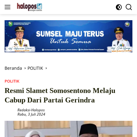
Langsung
ke
konten
Beranda
POLITIK
POLITIK
Resmi Slamet Somosentono Melaju
Cabup Dari Partai Gerindra
Redaksi-Halopos
Rabu, 3 Juli 2024