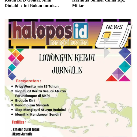
Ketua DPD Golkar. Andi
Karhutla Sumsel Cuma Rp2
Dinialdi : Ini Bukan untuk
Miliar
Jabatan, Tapi Pengabdian
Kepada Partai