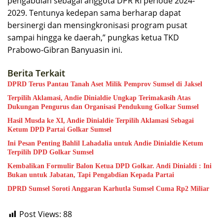
pengabdian sebagai anggota DPR RI periode 2024-
2029. Tentunya kedepan sama berharap dapat
bersinergi dan mensingkronisasi program pusat
sampai hingga ke daerah,” pungkas ketua TKD
Prabowo-Gibran Banyuasin ini.
Berita Terkait
DPRD Terus Pantau Tanah Aset Milik Pemprov Sumsel di Jaksel
Terpilih Aklamasi, Andie Dinialdie Ungkap Terimakasih Atas
Dukungan Pengurus dan Organisasi Pendukung Golkar Sumsel
Hasil Musda ke XI, Andie Dinialdie Terpilih Aklamasi Sebagai
Ketum DPD Partai Golkar Sumsel
Ini Pesan Penting Bahlil Lahadalia untuk Andie Dinialdie Ketum
Terpilih DPD Golkar Sumsel
Kembalikan Formulir Balon Ketua DPD Golkar. Andi Dinialdi : Ini
Bukan untuk Jabatan, Tapi Pengabdian Kepada Partai
DPRD Sumsel Soroti Anggaran Karhutla Sumsel Cuma Rp2 Miliar
Post Views:
88