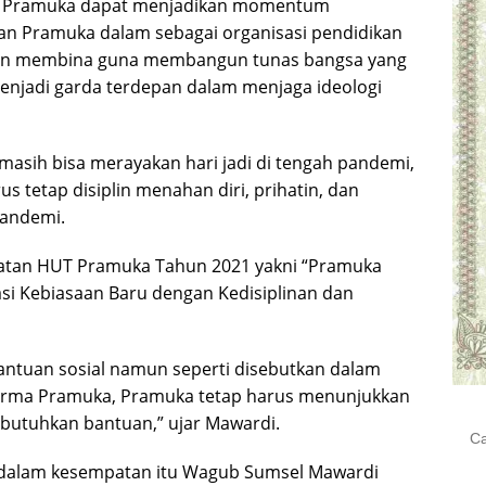
an Pramuka dapat menjadikan momentum
ran Pramuka dalam sebagai organisasi pendidikan
dan membina guna membangun tunas bangsa yang
enjadi garda terdepan dalam menjaga ideologi
asih bisa merayakan hari jadi di tengah pandemi,
 tetap disiplin menahan diri, prihatin, dan
andemi.
ngatan HUT Pramuka Tahun 2021 yakni “Pramuka
si Kebiasaan Baru dengan Kedisiplinan dan
ntuan sosial namun seperti disebutkan dalam
arma Pramuka, Pramuka tetap harus menunjukkan
utuhkan bantuan,” ujar Mawardi.
Cari
untu
, dalam kesempatan itu Wagub Sumsel Mawardi