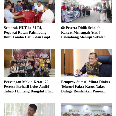
Semarak HUT ke-81 RI,
60 Peserta Didik Sekolah
Pegawai Rutan Palembang
Rakyat Menengah Atas 7
Ikuti Lomba Catur dan Gaple
Palembang Menuju Sekolah
Antar Pegawai
Rakyat Terintegrasi 01 OKI
Persaingan Makin Ketat! 22
Pemprov Sumsel Minta Dinkes
Peserta Berhasil Lolos Audisi
Telusuri Fakta Kasus Nakes
Tahap I Bintang Dangdut Plus
Diduga Rendahkan Pasien
2026
BPJS