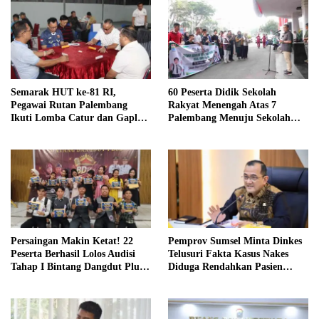
Semarak HUT ke-81 RI,
60 Peserta Didik Sekolah
Pegawai Rutan Palembang
Rakyat Menengah Atas 7
Ikuti Lomba Catur dan Gaple
Palembang Menuju Sekolah
Antar Pegawai
Rakyat Terintegrasi 01 OKI
Persaingan Makin Ketat! 22
Pemprov Sumsel Minta Dinkes
Peserta Berhasil Lolos Audisi
Telusuri Fakta Kasus Nakes
Tahap I Bintang Dangdut Plus
Diduga Rendahkan Pasien
2026
BPJS